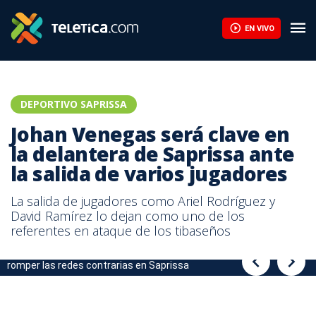
Johan Venegas será clave en la delantera de Saprissa ante la sal
EN VIVO
DEPORTIVO SAPRISSA
Johan Venegas será clave en
la delantera de Saprissa ante
la salida de varios jugadores
La salida de jugadores como Ariel Rodríguez y
David Ramírez lo dejan como uno de los
referentes en ataque de los tibaseños
Johan Venegas será uno de los hombres de confianza para
Johan Venegas será uno de los hombres de confianza para
romper las redes contrarias en Saprissa
romper las redes contrarias en Saprissa