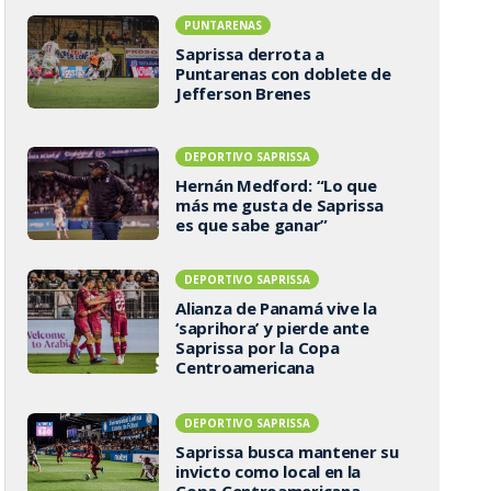
PUNTARENAS
Saprissa derrota a
Puntarenas con doblete de
Jefferson Brenes
DEPORTIVO SAPRISSA
Hernán Medford: “Lo que
más me gusta de Saprissa
es que sabe ganar”
DEPORTIVO SAPRISSA
Alianza de Panamá vive la
‘saprihora’ y pierde ante
Saprissa por la Copa
Centroamericana
DEPORTIVO SAPRISSA
Saprissa busca mantener su
invicto como local en la
Copa Centroamericana