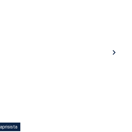
aprisista
aprisista