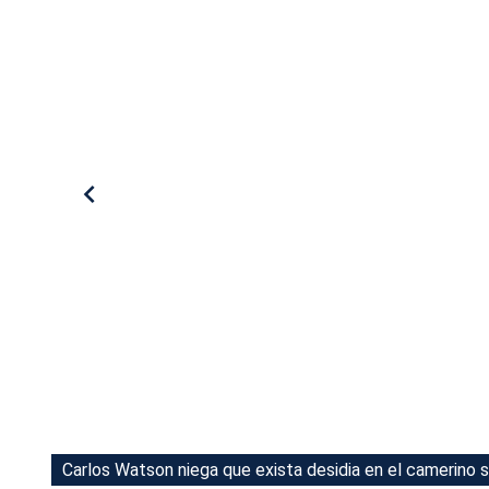
Tu Cara Me Suena
Carlos Watson niega que exista desidia en el camerino s
Carlos Watson niega que exista desidia en el camerino s