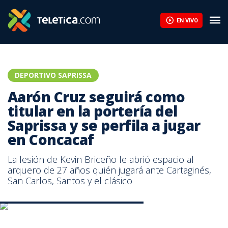
Aarón Cruz seguirá como titular en la portería del Saprissa y se p
EN VIVO
DEPORTIVO SAPRISSA
Aarón Cruz seguirá como
titular en la portería del
Saprissa y se perfila a jugar
en Concacaf
La lesión de Kevin Briceño le abrió espacio al
arquero de 27 años quién jugará ante Cartaginés,
San Carlos, Santos y el clásico
Aaron Cruz seguirá en la portería morada
Aaron Cruz seguirá en la portería morada