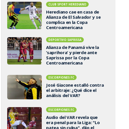
CLUB SPORT HEREDIANO
Herediano cae en casa de
Alianza de El Salvador y se
complica en la Copa
Centroamericana
DEPORTIVO SAPRISSA
Alianza de Panamá vive la
‘saprihora’ y pierde ante
Saprissa por la Copa
Centroamericana
ESCORPIONES FC
José Giacone estalló contra
el arbitraje: ¿Qué dice el
análisis del VAR?
ESCORPIONES FC
Audio del VAR revela que
era penal para la Liga: "Lo
patea sin culpa", dijo el