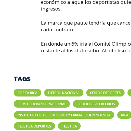
económico a aquellos deportistas quie
ingresos.
La marca que paute tendría que cancel
cada contrato.
En donde un 6% iría al Comité Olímpico
restante al Instituto sobre Alcoholism
TAGS
COSTA RICA
FÚTBOL NACIONAL
OTROS DEPORTES
COMITÉ OLÍMPICO NACIONAL
RODOLFO VILLALOBOS
INSTITUTO DE ALCOHOLISMO Y FARMACODEPENDENCIA
IAFA
TELETICA DEPORTES
TELETICA