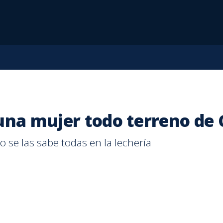
nificado detrás de su boda | Teletica
 una mujer todo terreno de
 se las sabe todas en la lechería