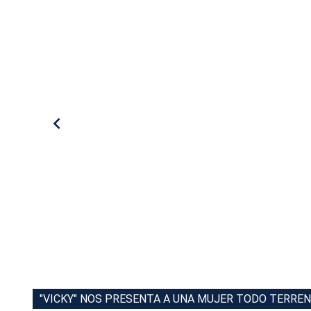
"VICKY" NOS PRESENTA A UNA MUJER TODO TERREN
VICKY NOS PRESENTA A UNA MUJER TODO TERREN