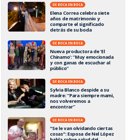
DE BOCA EN BOCA
Elena Correa celebra siete
años de matrimonio y
comparte el significado
detrás de su boda
DE BOCA EN BOCA
Nueva productora de ‘El
Chinamo’: “Muy emocionada
y con ganas de escuchar al
público”
DE BOCA EN BOCA
Sylvia Blanco despide a su
madre: “Para siempre mami,
nos volveremos a
encontrar”
DE BOCA EN BOCA
"Se le van olvidando ciertas
cosas": Esposa de Nel López
habla sobre salud del