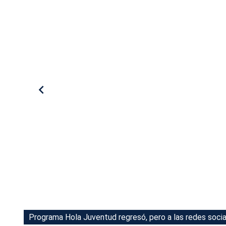
Tu Cara Me Suena
Programa Hola Juventud regresó, pero a las redes soci
Programa Hola Juventud regresó, pero a las redes soci