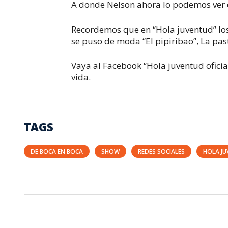
A donde Nelson ahora lo podemos ver e
Recordemos que en “Hola juventud” los
se puso de moda “El pipiribao”, La past
Vaya al Facebook “Hola juventud oficia
vida.
TAGS
DE BOCA EN BOCA
SHOW
REDES SOCIALES
HOLA J