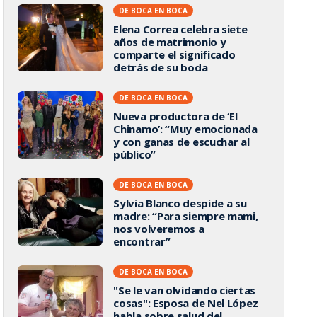
DE BOCA EN BOCA
Elena Correa celebra siete
años de matrimonio y
comparte el significado
detrás de su boda
DE BOCA EN BOCA
Nueva productora de ‘El
Chinamo’: “Muy emocionada
y con ganas de escuchar al
público”
DE BOCA EN BOCA
Sylvia Blanco despide a su
madre: “Para siempre mami,
nos volveremos a
encontrar”
DE BOCA EN BOCA
"Se le van olvidando ciertas
cosas": Esposa de Nel López
habla sobre salud del