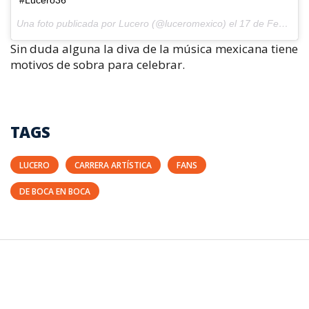
#Lucero36
Una foto publicada por Lucero (@luceromexico) el
17 de Feb de 2016 a la(s) 6:56 PST
Sin duda alguna la diva de la música mexicana tiene
motivos de sobra para celebrar.
TAGS
LUCERO
CARRERA ARTÍSTICA
FANS
DE BOCA EN BOCA