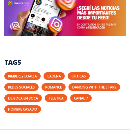
TAGS
KIMBERLY LOAIZA
CADENA
CRÍTICAS
REDES SOCIALES
ROMANCE
DANCING WITH THE STARS
DE BOCA EN BOCA
TELETICA
CANAL 7
HOMBRE CASADO