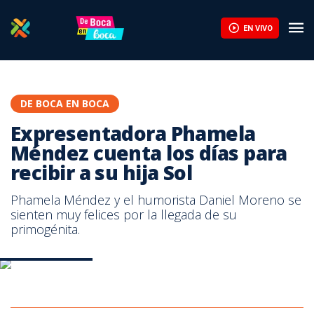
¿Qué hay de bueno en cartelera? Repáselo aquí | Teletica
EN VIVO
DE BOCA EN BOCA
Expresentadora Phamela
Méndez cuenta los días para
recibir a su hija Sol
Phamela Méndez y el humorista Daniel Moreno se
sienten muy felices por la llegada de su
primogénita.
Phamela Méndez
Phamela Méndez
Phamela Méndez