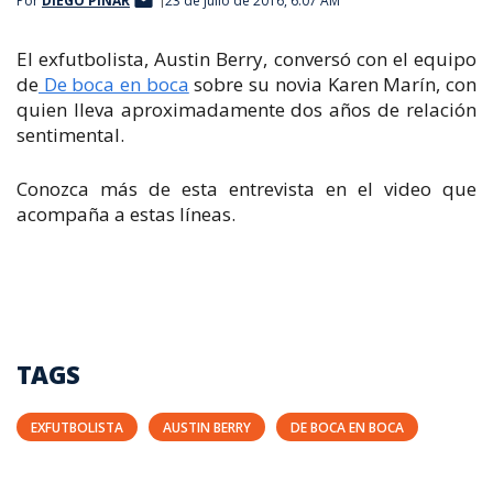
Por
DIEGO PIÑAR
23 de julio de 2016, 6:07 AM
El exfutbolista, Austin Berry, conversó con el equipo
de
De boca en boca
sobre su novia Karen Marín, con
quien lleva aproximadamente dos años de relación
sentimental.
Conozca más de esta entrevista en el video que
acompaña a estas líneas.
TAGS
EXFUTBOLISTA
AUSTIN BERRY
DE BOCA EN BOCA