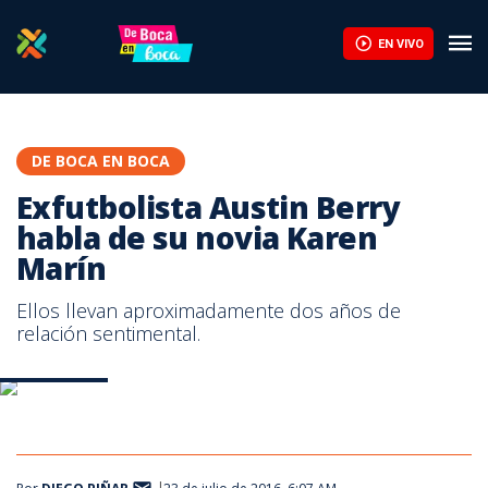
Exfutbolista Austin Berry habla de su novia Karen Marín | Teleti
EN VIVO
DE BOCA EN BOCA
Exfutbolista Austin Berry
habla de su novia Karen
Marín
Ellos llevan aproximadamente dos años de
relación sentimental.
Austin Berry
Austin Berry
Austin Berry