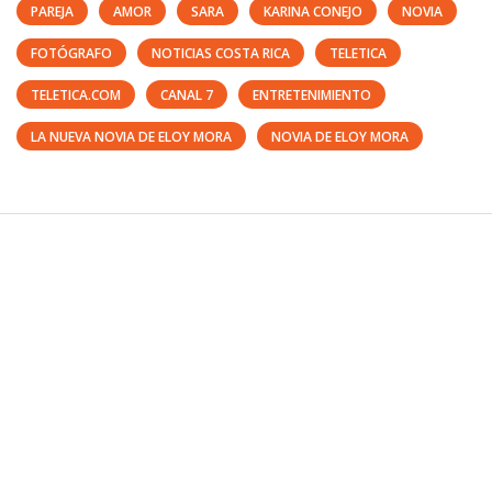
PAREJA
AMOR
SARA
KARINA CONEJO
NOVIA
FOTÓGRAFO
NOTICIAS COSTA RICA
TELETICA
TELETICA.COM
CANAL 7
ENTRETENIMIENTO
LA NUEVA NOVIA DE ELOY MORA
NOVIA DE ELOY MORA