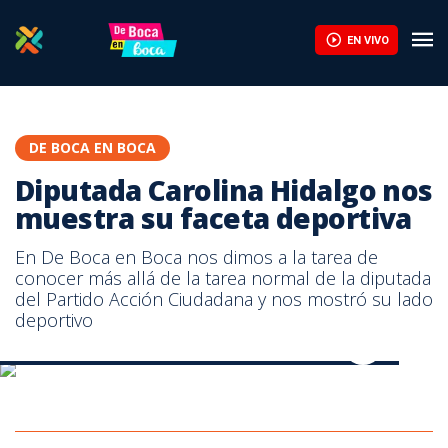
Diputada Carolina Hidalgo nos muestra su faceta deportiva | Te
EN VIVO
DE BOCA EN BOCA
Diputada Carolina Hidalgo nos
muestra su faceta deportiva
En De Boca en Boca nos dimos a la tarea de
conocer más allá de la tarea normal de la diputada
del Partido Acción Ciudadana y nos mostró su lado
deportivo
Diputada Carolina Hidalgo nos muestra su faceta deportiva
Diputada Carolina Hidalgo nos muestra su faceta deportiva