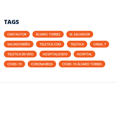
TAGS
CANTAUTOR
ÁLVARO TORRES
EL SALVADOR
SALVADOREÑO
TELETICA.COM
TELETICA
CANAL 7
TELETICA EN VIVO
HOSPITALIZADO
HOSPITAL
COVID-19
CORONAVIRUS
COVID-19 ÁLVARO TORRES