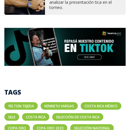
analizar la presentación tica en el
torneo.
TAGS
YELTSIN TEJEDA
KENNETH VARGAS
COSTA RICA MÉXICO
SELE
COSTA RICA
SELECCIÓN DE COSTA RICA
COPA ORO
COPA ORO 2023
SELECCIÓN NACIONAL