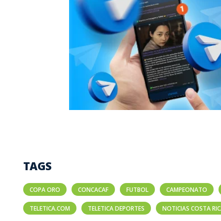
TAGS
COPA ORO
CONCACAF
FUTBOL
CAMPEONATO
TELETICA.COM
TELETICA DEPORTES
NOTICIAS COSTA RI