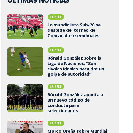
ÚLTIMAS NOTICIAS
LA SELE
La mundialista Sub-20 se
despide del torneo de
Concacaf en semifinales
LA SELE
Rónald González sobre la
Liga de Naciones: “Son
rivales ideales para dar un
golpe de autoridad”
LA SELE
Rónald González apunta a
un nuevo código de
conducta para
seleccionados
LA SELE
Marco Ureña sobre Mundial