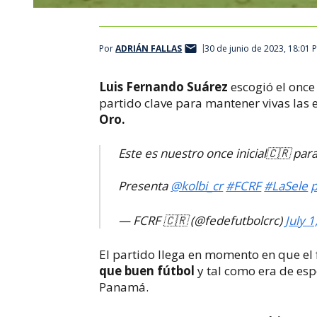
Por
ADRIÁN FALLAS
30 de junio de 2023, 18:01 
Luis Fernando Suárez
escogió el once
partido clave para mantener vivas las 
Oro.
Este es nuestro once inicial🇨🇷 par
Presenta
@kolbi_cr
#FCRF
#LaSele
p
— FCRF 🇨🇷 (@fedefutbolcrc)
July 
El partido llega en momento en que el
que buen fútbol
y tal como era de esp
Panamá.