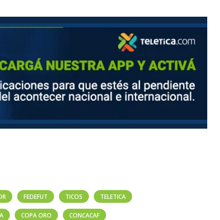
OR
FEDEFUT
TICOS
TELETICA
CA
COPA ORO
CONCACAF