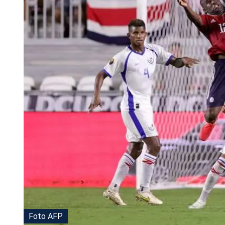
Tu Cara Me Suena
Foto AFP