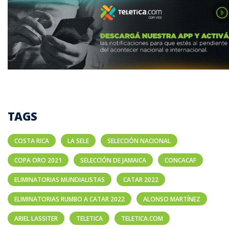
TAGS
COSTA RICA
LA SELE
SELECCIÓN NACIONAL
COPA ORO 2021
SELECCIÓN DE JAMAICA
CONCACAF
ELIMINATORIAS MUNDIALISTAS
CATAR 2022
ELIMINATORIAS RUMBO A CATAR 2022
ALONSO MARTÍNEZ
ARIEL LASSITER
TELETICA
TELETICA.COM