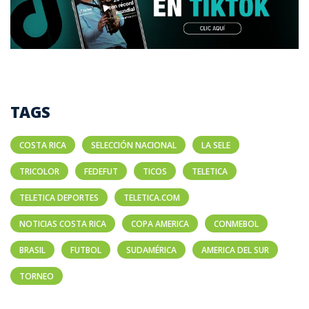
TAGS
COSTA RICA
SELECCIÓN NACIONAL
LA SELE
TRICOLOR
FEDEFUT
TICOS
TELETICA
TELETICA DEPORTES
TELETICA.COM
NOTICIAS COSTA RICA
COPA AMERICA
CONMEBOL
BRASIL
FUTBOL
SUDAMÉRICA
AMERICA DEL SUR
TORNEO