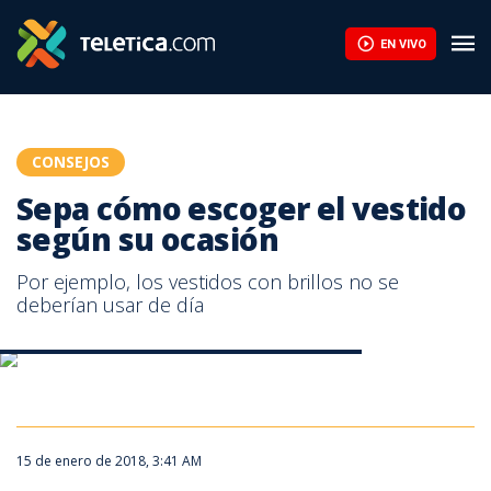
Sepa cómo escoger el vestido según su ocasión | Teletica
EN VIVO
CONSEJOS
Sepa cómo escoger el vestido
según su ocasión
Por ejemplo, los vestidos con brillos no se
deberían usar de día
Sepa cómo escoger el vestido según su ocasión
Sepa cómo escoger el vestido según su ocasión
15 de enero de 2018, 3:41 AM