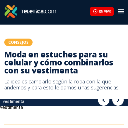
Moda en estuches para su celular y cómo combinarlos con su ve
EN VIVO
CONSEJOS
Moda en estuches para su
celular y cómo combinarlos
con su vestimenta
La idea es cambiarlo según la ropa con la que
andemos y para esto le damos unas sugerencias
Moda en estuches para su celular y cómo combinarlos con su
Moda en estuches para su celular y cómo combinarlos con su
vestimenta
vestimenta