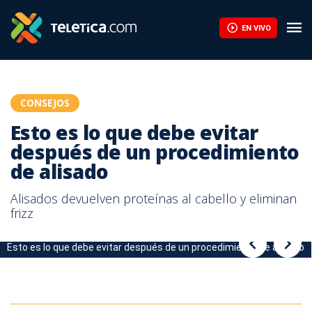
Esto es lo que debe evitar después de un procedimiento de alis
EN VIVO
CONSEJOS
Esto es lo que debe evitar
después de un procedimiento
de alisado
Alisados devuelven proteínas al cabello y eliminan
frizz
Esto es lo que debe evitar después de un procedimiento de alisado
Esto es lo que debe evitar después de un procedimiento de alisado