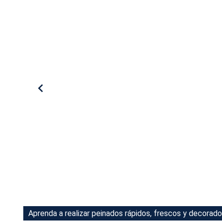
Tu Cara Me Suena
Aprenda a realizar peinados rápidos, frescos y decorado
Aprenda a realizar peinados rápidos, frescos y decorado