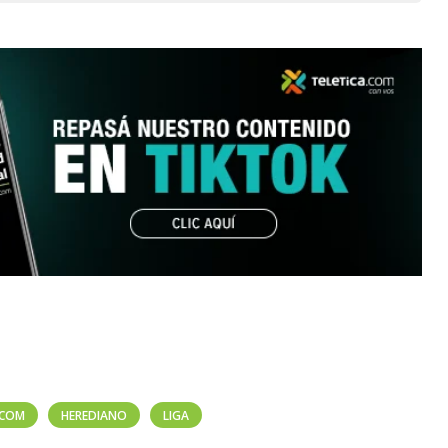
.COM
HEREDIANO
LIGA