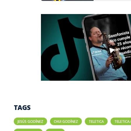
TAGS
JESÚS GODÍNEZ
CHUI GODÍNEZ
TELETICA
TELETICA