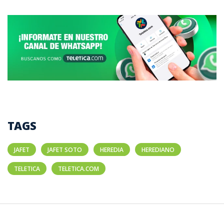
TAGS
JAFET
JAFET SOTO
HEREDIA
HEREDIANO
TELETICA
TELETICA.COM