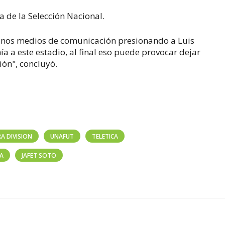
a de la Selección Nacional.
nos medios de comunicación presionando a Luis
a a este estadio, al final eso puede provocar dejar
ión", concluyó.
RA DIVISION
UNAFUT
TELETICA
CA
JAFET SOTO