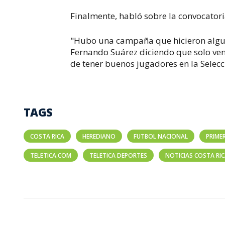
Finalmente, habló sobre la convocatori
"Hubo una campaña que hicieron algu
Fernando Suárez diciendo que solo vení
de tener buenos jugadores en la Selecc
TAGS
COSTA RICA
HEREDIANO
FUTBOL NACIONAL
PRIME
TELETICA.COM
TELETICA DEPORTES
NOTICIAS COSTA RI