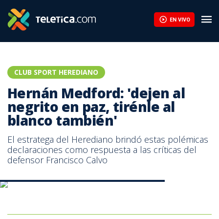
Herediano cae en casa de Alianza de El Salvador y se complica 
EN VIVO
CLUB SPORT HEREDIANO
Hernán Medford: 'dejen al
negrito en paz, tirénle al
blanco también'
El estratega del Herediano brindó estas polémicas
declaraciones como respuesta a las críticas del
defensor Francisco Calvo
Hernán Medford pide que: ‘dejen al negrito en paz’
Hernán Medford pide que: ‘dejen al negrito en paz’
Hernán Medford pide que: ‘dejen al negrito en paz’