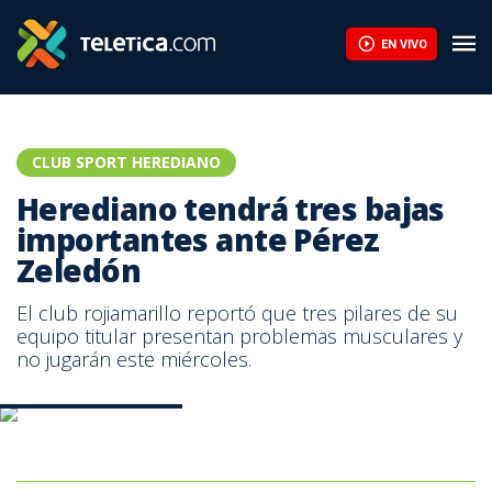
Jafet sobre Scott Brannon: “Ha quedado claro a lo largo del ti
EN VIVO
CLUB SPORT HEREDIANO
Herediano tendrá tres bajas
importantes ante Pérez
Zeledón
El club rojiamarillo reportó que tres pilares de su
equipo titular presentan problemas musculares y
no jugarán este miércoles.
Esteban Alvarado. CSH