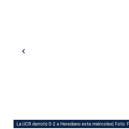
Tu Cara Me Suena
La UCR derrotó 0-2 a Herediano este miércoles| Foto: