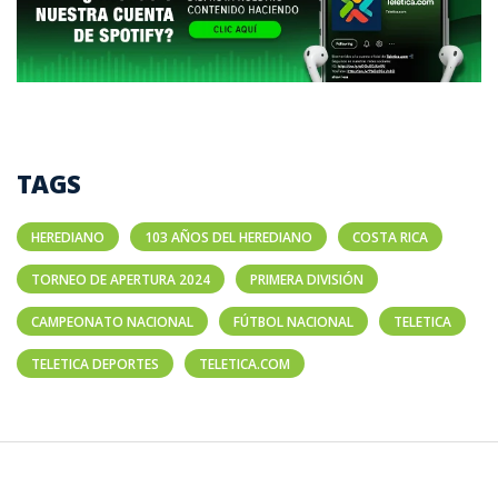
TAGS
HEREDIANO
103 AÑOS DEL HEREDIANO
COSTA RICA
TORNEO DE APERTURA 2024
PRIMERA DIVISIÓN
CAMPEONATO NACIONAL
FÚTBOL NACIONAL
TELETICA
TELETICA DEPORTES
TELETICA.COM