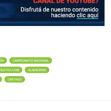
IÓN
CAMPEONATO NACIONAL
TELETICA.COM
ALAJUELENSE
CARTAGO