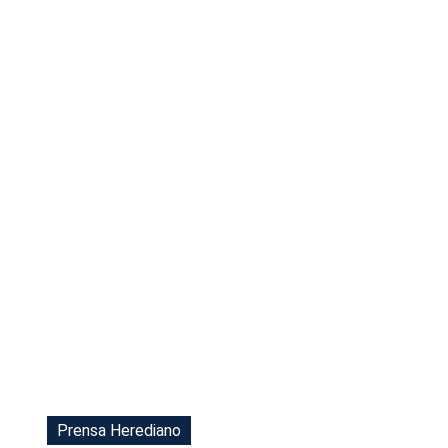
Tu Cara Me Suena
Prensa Herediano