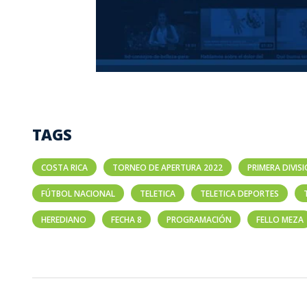
TAGS
COSTA RICA
TORNEO DE APERTURA 2022
PRIMERA DIVIS
FÚTBOL NACIONAL
TELETICA
TELETICA DEPORTES
HEREDIANO
FECHA 8
PROGRAMACIÓN
FELLO MEZA