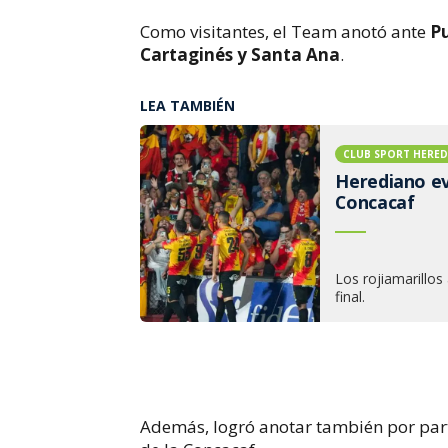
Como visitantes, el Team anotó ante
Pu
Cartaginés y Santa Ana
.
LEA TAMBIÉN
CLUB SPORT HERE
Herediano ev
Concacaf
Los rojiamarillo
final.
Además, logró anotar también por parti