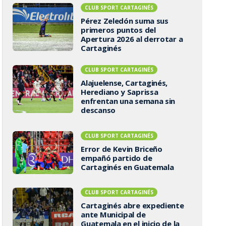
CLUB SPORT CARTAGINÉS
Pérez Zeledón suma sus
primeros puntos del
Apertura 2026 al derrotar a
Cartaginés
CLUB SPORT CARTAGINÉS
Alajuelense, Cartaginés,
Herediano y Saprissa
enfrentan una semana sin
descanso
CLUB SPORT CARTAGINÉS
Error de Kevin Briceño
empañó partido de
Cartaginés en Guatemala
CLUB SPORT CARTAGINÉS
Cartaginés abre expediente
ante Municipal de
Guatemala en el inicio de la