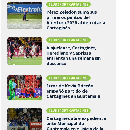
CLUB SPORT CARTAGINÉS
Pérez Zeledón suma sus
primeros puntos del
Apertura 2026 al derrotar a
Cartaginés
CLUB SPORT CARTAGINÉS
Alajuelense, Cartaginés,
Herediano y Saprissa
enfrentan una semana sin
descanso
CLUB SPORT CARTAGINÉS
Error de Kevin Briceño
empañó partido de
Cartaginés en Guatemala
CLUB SPORT CARTAGINÉS
Cartaginés abre expediente
ante Municipal de
Guatemala en el inicio de la