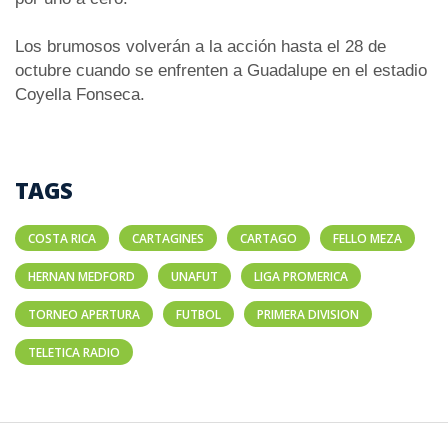
Los brumosos volverán a la acción hasta el 28 de
octubre cuando se enfrenten a Guadalupe en el estadio
Coyella Fonseca.
TAGS
COSTA RICA
CARTAGINES
CARTAGO
FELLO MEZA
HERNAN MEDFORD
UNAFUT
LIGA PROMERICA
TORNEO APERTURA
FUTBOL
PRIMERA DIVISION
TELETICA RADIO