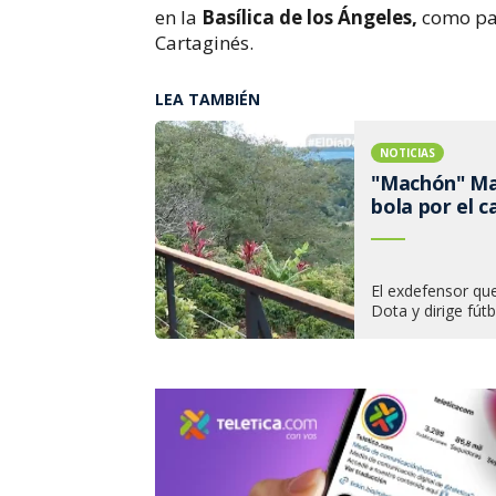
en la
Basílica de los Ángeles,
como par
Cartaginés.
LEA TAMBIÉN
NOTICIAS
"Machón" Mad
bola por el c
El exdefensor que
Dota y dirige fú