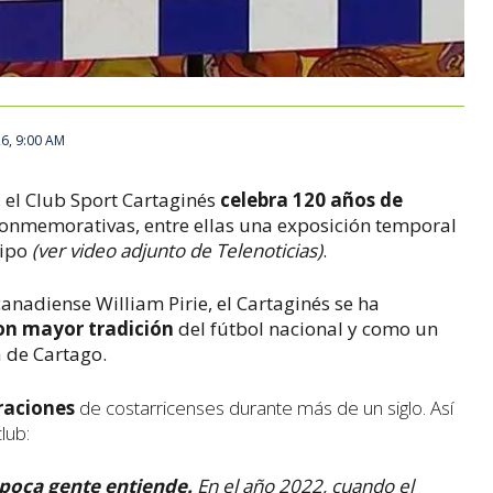
26, 9:00 AM
, el Club Sport Cartaginés
celebra 120 años de
conmemorativas, entre ellas una exposición temporal
uipo
(ver video adjunto de Telenoticias)
.
canadiense William Pirie, el Cartaginés se ha
on mayor tradición
del fútbol nacional y como un
a de Cartago.
raciones
de costarricenses durante más de un siglo. Así
lub:
poca gente entiende.
En el año 2022, cuando el