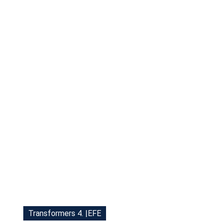
Tu Cara Me Suena
Transformers 4. |EFE