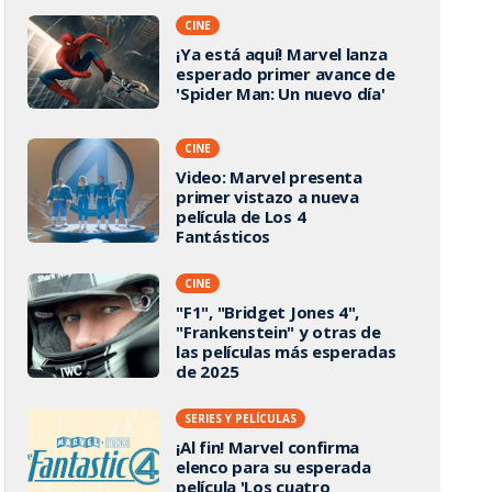
CINE
¡Ya está aquí! Marvel lanza
esperado primer avance de
'Spider Man: Un nuevo día'
CINE
Video: Marvel presenta
primer vistazo a nueva
película de Los 4
Fantásticos
CINE
"F1", "Bridget Jones 4",
"Frankenstein" y otras de
las películas más esperadas
de 2025
SERIES Y PELÍCULAS
¡Al fin! Marvel confirma
elenco para su esperada
película 'Los cuatro