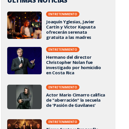
ÚLTIMAS NOTICIAS
ENTRETENIMIENTO
Joaquín Yglesias, Javier
Cartín y Víctor Kapusta
ofrecerán serenata
gratuita a las madres
ENTRETENIMIENTO
Hermano del director
Christopher Nolan fue
investigado por homicidio
en Costa Rica
ENTRETENIMIENTO
Actor Mario Cimarro califica
de "aberración" la secuela
de 'Pasión de Gavilanes'
ENTRETENIMIENTO