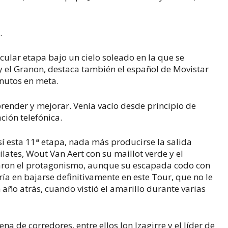
.
cular etapa bajo un cielo soleado en la que se
 y el Granon, destaca también el español de Movistar
nutos en meta.
ender y mejorar. Venía vacío desde principio de
ación telefónica.
í esta 11ª etapa, nada más producirse la salida
ates, Wout Van Aert con su maillot verde y el
aron el protagonismo, aunque su escapada codo con
ría en bajarse definitivamente en este Tour, que no le
ño atrás, cuando vistió el amarillo durante varias
na de corredores, entre ellos Ion Izagirre y el líder de