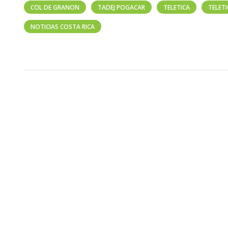
COL DE GRANON
TADEJ POGACAR
TELETICA
TELET
NOTICIAS COSTA RICA