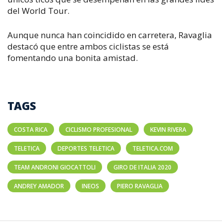
del World Tour.
Aunque nunca han coincidido en carretera, Ravaglia
destacó que entre ambos ciclistas se está
fomentando una bonita amistad.
TAGS
COSTA RICA
CICLISMO PROFESIONAL
KEVIN RIVERA
TELETICA
DEPORTES TELETICA
TELETICA.COM
TEAM ANDRONI GIOCATTOLI
GIRO DE ITALIA 2020
ANDREY AMADOR
INEOS
PIERO RAVAGLIA