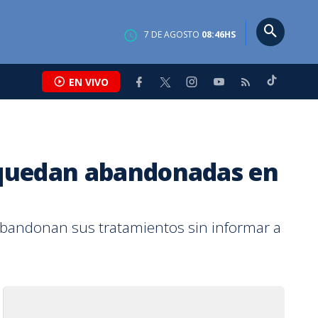
7
DE
AGOSTO
08:46
HS
EN VIVO
 quedan abandonadas en
abandonan sus tratamientos sin informar a