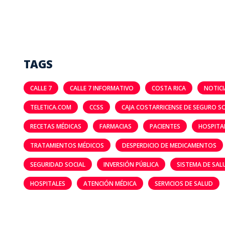
TAGS
CALLE 7
CALLE 7 INFORMATIVO
COSTA RICA
NOTICI
TELETICA.COM
CCSS
CAJA COSTARRICENSE DE SEGURO S
RECETAS MÉDICAS
FARMACIAS
PACIENTES
HOSPITA
TRATAMIENTOS MÉDICOS
DESPERDICIO DE MEDICAMENTOS
SEGURIDAD SOCIAL
INVERSIÓN PÚBLICA
SISTEMA DE SAL
HOSPITALES
ATENCIÓN MÉDICA
SERVICIOS DE SALUD