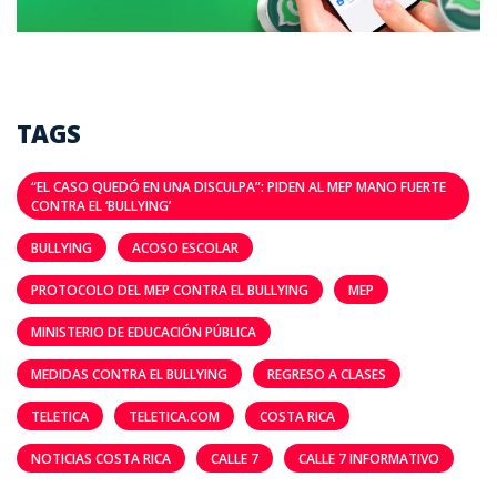
TAGS
“EL CASO QUEDÓ EN UNA DISCULPA”: PIDEN AL MEP MANO FUERTE
CONTRA EL ‘BULLYING’
BULLYING
ACOSO ESCOLAR
PROTOCOLO DEL MEP CONTRA EL BULLYING
MEP
MINISTERIO DE EDUCACIÓN PÚBLICA
MEDIDAS CONTRA EL BULLYING
REGRESO A CLASES
TELETICA
TELETICA.COM
COSTA RICA
NOTICIAS COSTA RICA
CALLE 7
CALLE 7 INFORMATIVO