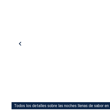
Tu Cara Me Suena
Todos los detalles sobre las noches llenas de sabor en
Todos los detalles sobre las noches llenas de sabor en