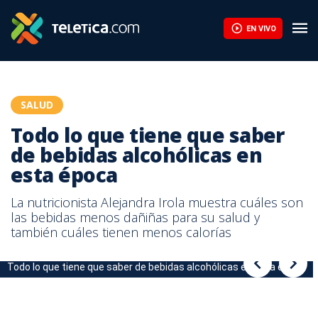
Todo lo que tiene que saber de bebidas alcohólicas en esta épo
EN VIVO
SALUD
Todo lo que tiene que saber
de bebidas alcohólicas en
esta época
La nutricionista Alejandra Irola muestra cuáles son
las bebidas menos dañiñas para su salud y
también cuáles tienen menos calorías
Todo lo que tiene que saber de bebidas alcohólicas en esta época
Todo lo que tiene que saber de bebidas alcohólicas en esta época