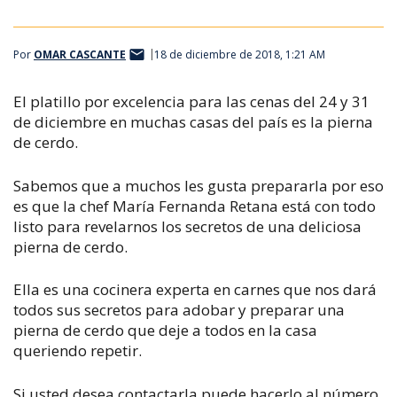
Por
OMAR CASCANTE
18 de diciembre de 2018, 1:21 AM
El platillo por excelencia para las cenas del 24 y 31
de diciembre en muchas casas del país es la pierna
de cerdo.
Sabemos que a muchos les gusta prepararla por eso
es que la chef María Fernanda Retana está con todo
listo para revelarnos los secretos de una deliciosa
pierna de cerdo.
Ella es una cocinera experta en carnes que nos dará
todos sus secretos para adobar y preparar una
pierna de cerdo que deje a todos en la casa
queriendo repetir.
Si usted desea contactarla puede hacerlo al número