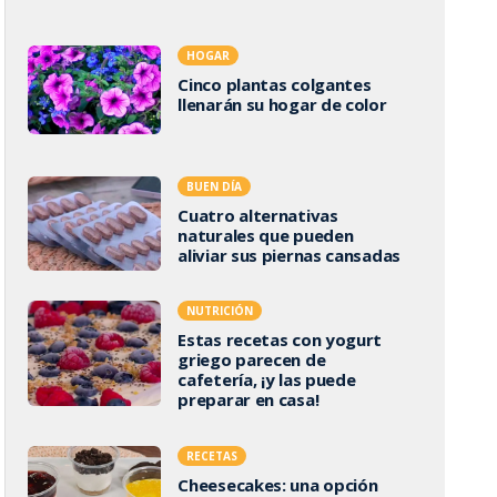
HOGAR
Cinco plantas colgantes
llenarán su hogar de color
BUEN DÍA
Cuatro alternativas
naturales que pueden
aliviar sus piernas cansadas
NUTRICIÓN
Estas recetas con yogurt
griego parecen de
cafetería, ¡y las puede
preparar en casa!
RECETAS
Cheesecakes: una opción