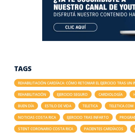
TAGS
REHABILITACIÓN CARDÍACA: CÓMO RETOMAR EL EJERCICIO TRAS UN 
REHABILITACIÓN
EJERCICIO SEGURO
CARDIOLOGÍA
BUEN DÍA
ESTILO DE VIDA
TELETICA
TELETICA.COM
NOTICIAS COSTA RICA
EJERCICIO TRAS INFARTO
PROGRA
STENT CORONARIO COSTA RICA
PACIENTES CARDÍACOS