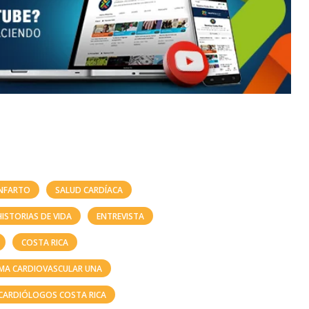
INFARTO
SALUD CARDÍACA
HISTORIAS DE VIDA
ENTREVISTA
COSTA RICA
MA CARDIOVASCULAR UNA
CARDIÓLOGOS COSTA RICA