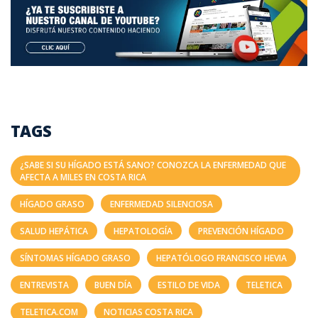
TAGS
¿SABE SI SU HÍGADO ESTÁ SANO? CONOZCA LA ENFERMEDAD QUE
AFECTA A MILES EN COSTA RICA
HÍGADO GRASO
ENFERMEDAD SILENCIOSA
SALUD HEPÁTICA
HEPATOLOGÍA
PREVENCIÓN HÍGADO
SÍNTOMAS HÍGADO GRASO
HEPATÓLOGO FRANCISCO HEVIA
ENTREVISTA
BUEN DÍA
ESTILO DE VIDA
TELETICA
TELETICA.COM
NOTICIAS COSTA RICA