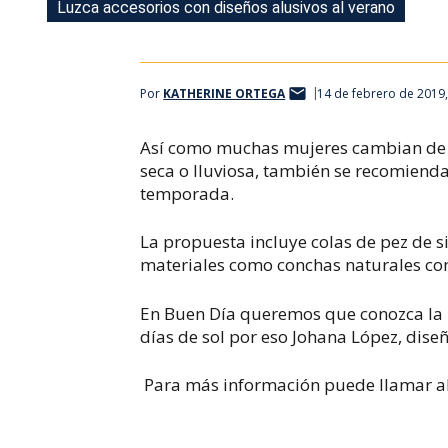
Luzca accesorios con diseños alusivos al verano
Luzca accesorios con diseños alusivos al verano
Por
KATHERINE ORTEGA
14 de febrero de 2019
Así como muchas mujeres cambian de 
seca o lluviosa, también se recomiend
temporada.
La propuesta incluye colas de pez de si
materiales como conchas naturales co
En Buen Día queremos que conozca la pr
días de sol por eso Johana López, dise
Para más información puede llamar al