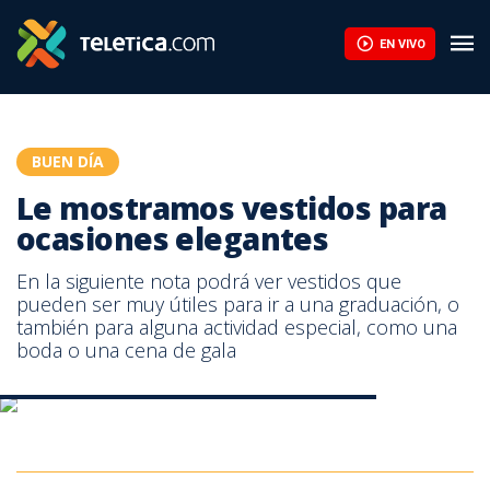
Le mostramos vestidos para ocasiones elegantes | Teletica
EN VIVO
BUEN DÍA
Le mostramos vestidos para
ocasiones elegantes
En la siguiente nota podrá ver vestidos que
pueden ser muy útiles para ir a una graduación, o
también para alguna actividad especial, como una
boda o una cena de gala
Le mostramos vestidos para ocasiones elegantes
Le mostramos vestidos para ocasiones elegantes